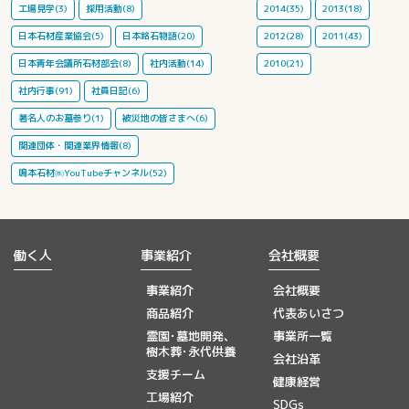
工場見学(3)
採用活動(8)
2014(35)
2013(18)
日本石材産業協会(5)
日本銘石物語(20)
2012(28)
2011(43)
日本青年会議所石材部会(8)
社内活動(14)
2010(21)
社内行事(91)
社員日記(6)
著名人のお墓参り(1)
被災地の皆さまへ(6)
関連団体・関連業界情報(8)
鳴本石材㈱YouTubeチャンネル(52)
働く人
事業紹介
会社概要
事業紹介
会社概要
商品紹介
代表あいさつ
霊園･墓地開発、
事業所一覧
樹木葬･永代供養
会社沿革
支援チーム
健康経営
工場紹介
SDGs