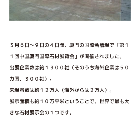
３月６日～９日の４日間、厦門の国際会議場で「第１
１回中国厦門国際石材展覧会」が開催されました。
出展企業数は約１３００社（そのうち海外企業は５０
カ国、３００社）。
来場者数は約１２万人（海外からは２万人）。
展示面積も約１０万平米ということで、世界で最も大
きな石材展示会の１つです。