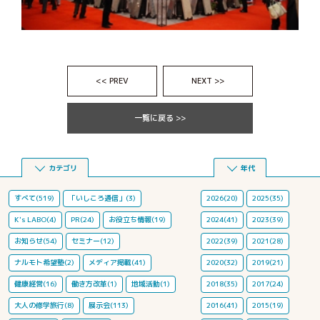
<< PREV
NEXT >>
一覧に戻る >>
カテゴリ
年代
すべて(519)
「いしころ通信」(3)
2026(20)
2025(35)
K's LABO(4)
PR(24)
お役立ち情報(19)
2024(41)
2023(39)
お知らせ(54)
セミナー(12)
2022(39)
2021(28)
ナルモト希望塾(2)
メディア掲載(41)
2020(32)
2019(21)
健康経営(16)
働き方改革(1)
地域活動(1)
2018(35)
2017(24)
大人の修学旅行(8)
展示会(113)
2016(41)
2015(19)