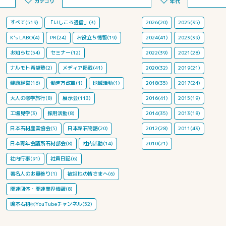
カテゴリ
年代
すべて(519)
「いしころ通信」(3)
2026(20)
2025(35)
K's LABO(4)
PR(24)
お役立ち情報(19)
2024(41)
2023(39)
お知らせ(54)
セミナー(12)
2022(39)
2021(28)
ナルモト希望塾(2)
メディア掲載(41)
2020(32)
2019(21)
健康経営(16)
働き方改革(1)
地域活動(1)
2018(35)
2017(24)
大人の修学旅行(8)
展示会(113)
2016(41)
2015(19)
工場見学(3)
採用活動(8)
2014(35)
2013(18)
日本石材産業協会(5)
日本銘石物語(20)
2012(28)
2011(43)
日本青年会議所石材部会(8)
社内活動(14)
2010(21)
社内行事(91)
社員日記(6)
著名人のお墓参り(1)
被災地の皆さまへ(6)
関連団体・関連業界情報(8)
鳴本石材㈱YouTubeチャンネル(52)