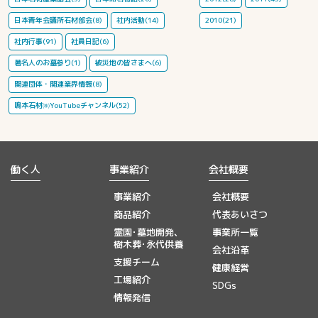
日本青年会議所石材部会(8)
社内活動(14)
2010(21)
社内行事(91)
社員日記(6)
著名人のお墓参り(1)
被災地の皆さまへ(6)
関連団体・関連業界情報(8)
鳴本石材㈱YouTubeチャンネル(52)
働く人
事業紹介
会社概要
事業紹介
会社概要
商品紹介
代表あいさつ
霊園･墓地開発、
事業所一覧
樹木葬･永代供養
会社沿革
支援チーム
健康経営
工場紹介
SDGs
情報発信