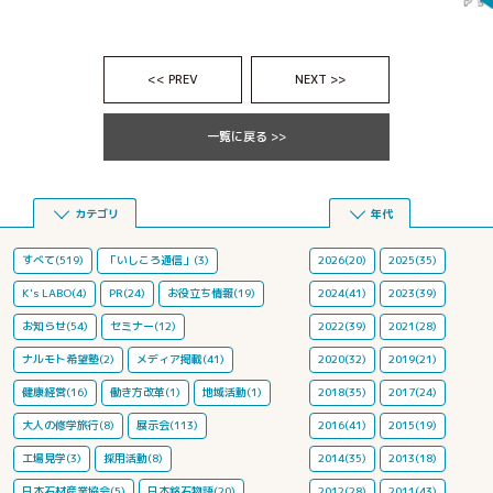
<< PREV
NEXT >>
一覧に戻る >>
カテゴリ
年代
すべて(519)
「いしころ通信」(3)
2026(20)
2025(35)
K's LABO(4)
PR(24)
お役立ち情報(19)
2024(41)
2023(39)
お知らせ(54)
セミナー(12)
2022(39)
2021(28)
ナルモト希望塾(2)
メディア掲載(41)
2020(32)
2019(21)
健康経営(16)
働き方改革(1)
地域活動(1)
2018(35)
2017(24)
大人の修学旅行(8)
展示会(113)
2016(41)
2015(19)
工場見学(3)
採用活動(8)
2014(35)
2013(18)
日本石材産業協会(5)
日本銘石物語(20)
2012(28)
2011(43)