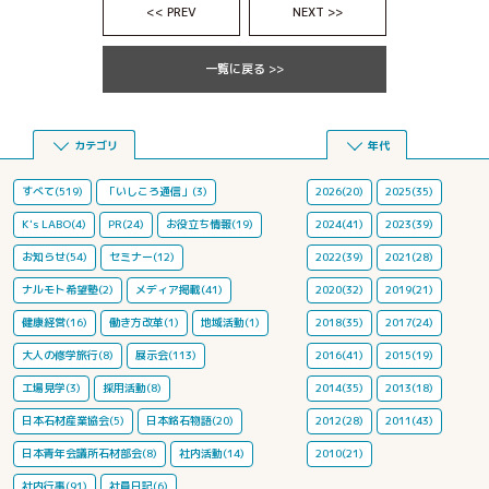
<< PREV
NEXT >>
一覧に戻る >>
カテゴリ
年代
すべて(519)
「いしころ通信」(3)
2026(20)
2025(35)
K's LABO(4)
PR(24)
お役立ち情報(19)
2024(41)
2023(39)
お知らせ(54)
セミナー(12)
2022(39)
2021(28)
ナルモト希望塾(2)
メディア掲載(41)
2020(32)
2019(21)
健康経営(16)
働き方改革(1)
地域活動(1)
2018(35)
2017(24)
大人の修学旅行(8)
展示会(113)
2016(41)
2015(19)
工場見学(3)
採用活動(8)
2014(35)
2013(18)
日本石材産業協会(5)
日本銘石物語(20)
2012(28)
2011(43)
日本青年会議所石材部会(8)
社内活動(14)
2010(21)
社内行事(91)
社員日記(6)