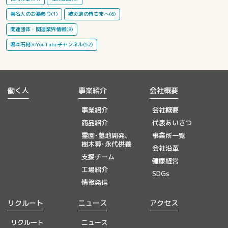
著名人のお墓参り(1)
被災地の皆さまへ(6)
関連団体・関連業界情報(8)
鳴本石材㈱YouTubeチャンネル(52)
働く人
事業紹介
会社概要
事業紹介
会社概要
商品紹介
代表あいさつ
霊園･墓地開発、
事業所一覧
樹木葬･永代供養
会社沿革
支援チーム
健康経営
工場紹介
SDGs
情報発信
リクルート
ニュース
アクセス
リクルート
ニュース