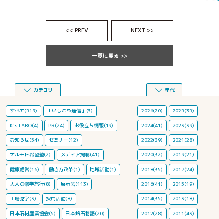
<< PREV
NEXT >>
一覧に戻る >>
カテゴリ
年代
すべて(519)
「いしころ通信」(3)
2026(20)
2025(35)
K's LABO(4)
PR(24)
お役立ち情報(19)
2024(41)
2023(39)
お知らせ(54)
セミナー(12)
2022(39)
2021(28)
ナルモト希望塾(2)
メディア掲載(41)
2020(32)
2019(21)
健康経営(16)
働き方改革(1)
地域活動(1)
2018(35)
2017(24)
大人の修学旅行(8)
展示会(113)
2016(41)
2015(19)
工場見学(3)
採用活動(8)
2014(35)
2013(18)
日本石材産業協会(5)
日本銘石物語(20)
2012(28)
2011(43)