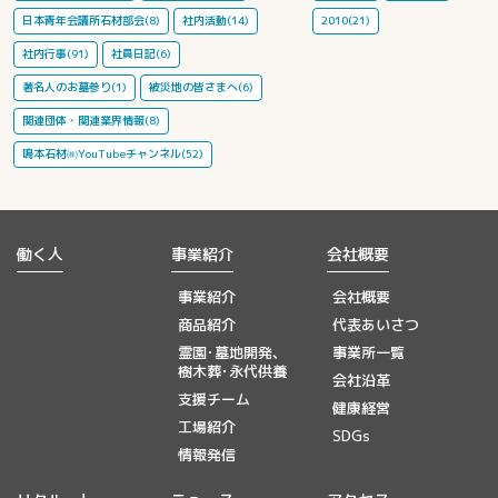
日本青年会議所石材部会(8)
社内活動(14)
2010(21)
社内行事(91)
社員日記(6)
著名人のお墓参り(1)
被災地の皆さまへ(6)
関連団体・関連業界情報(8)
鳴本石材㈱YouTubeチャンネル(52)
働く人
事業紹介
会社概要
事業紹介
会社概要
商品紹介
代表あいさつ
霊園･墓地開発、
事業所一覧
樹木葬･永代供養
会社沿革
支援チーム
健康経営
工場紹介
SDGs
情報発信