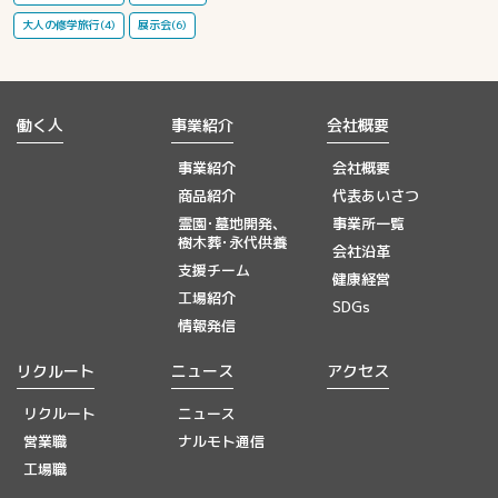
大人の修学旅行(4)
展示会(6)
働く人
事業紹介
会社概要
事業紹介
会社概要
商品紹介
代表あいさつ
霊園･墓地開発、
事業所一覧
樹木葬･永代供養
会社沿革
支援チーム
健康経営
工場紹介
SDGs
情報発信
リクルート
ニュース
アクセス
リクルート
ニュース
営業職
ナルモト通信
工場職