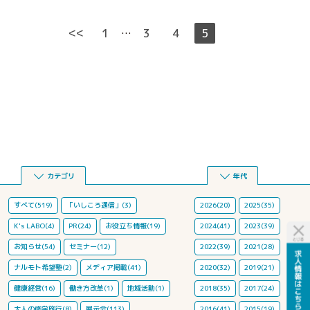
<<
1
3
4
5
…
カテゴリ
年代
すべて(519)
「いしころ通信」(3)
2026(20)
2025(35)
K's LABO(4)
PR(24)
お役立ち情報(19)
2024(41)
2023(39)
お知らせ(54)
セミナー(12)
2022(39)
2021(28)
ナルモト希望塾(2)
メディア掲載(41)
2020(32)
2019(21)
健康経営(16)
働き方改革(1)
地域活動(1)
2018(35)
2017(24)
大人の修学旅行(8)
展示会(113)
2016(41)
2015(19)