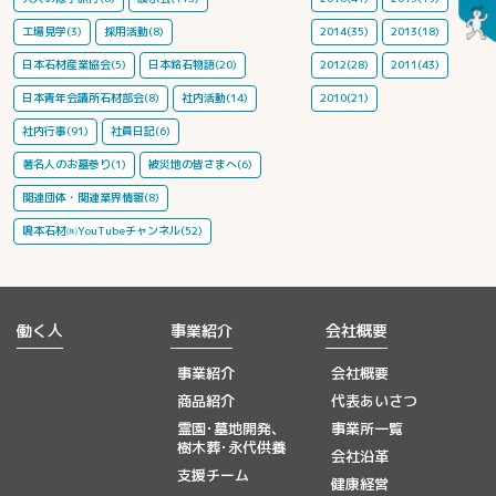
工場見学(3)
採用活動(8)
2014(35)
2013(18)
日本石材産業協会(5)
日本銘石物語(20)
2012(28)
2011(43)
日本青年会議所石材部会(8)
社内活動(14)
2010(21)
社内行事(91)
社員日記(6)
著名人のお墓参り(1)
被災地の皆さまへ(6)
関連団体・関連業界情報(8)
鳴本石材㈱YouTubeチャンネル(52)
働く人
事業紹介
会社概要
事業紹介
会社概要
商品紹介
代表あいさつ
霊園･墓地開発、
事業所一覧
樹木葬･永代供養
会社沿革
支援チーム
健康経営