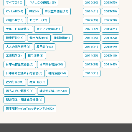
すべて(519)
「いしころ通信」(3)
2026(20)
2025(35)
K's LABO(4)
PR(24)
お役立ち情報(19)
2024(41)
2023(39)
お知らせ(54)
セミナー(12)
2022(39)
2021(28)
ナルモト希望塾(2)
メディア掲載(41)
2020(32)
2019(21)
健康経営(16)
働き方改革(1)
地域活動(1)
2018(35)
2017(24)
大人の修学旅行(8)
展示会(113)
2016(41)
2015(19)
工場見学(3)
採用活動(8)
2014(35)
2013(18)
日本石材産業協会(5)
日本銘石物語(20)
2012(28)
2011(43)
日本青年会議所石材部会(8)
社内活動(14)
2010(21)
社内行事(91)
社員日記(6)
著名人のお墓参り(1)
被災地の皆さまへ(6)
関連団体・関連業界情報(8)
鳴本石材㈱YouTubeチャンネル(52)