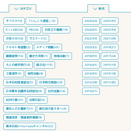
カテゴリ
年代
すべて(519)
「いしころ通信」(3)
2026(20)
2025(35)
K's LABO(4)
PR(24)
お役立ち情報(19)
2024(41)
2023(39)
お知らせ(54)
セミナー(12)
2022(39)
2021(28)
ナルモト希望塾(2)
メディア掲載(41)
2020(32)
2019(21)
健康経営(16)
働き方改革(1)
地域活動(1)
2018(35)
2017(24)
大人の修学旅行(8)
展示会(113)
2016(41)
2015(19)
工場見学(3)
採用活動(8)
2014(35)
2013(18)
日本石材産業協会(5)
日本銘石物語(20)
2012(28)
2011(43)
日本青年会議所石材部会(8)
社内活動(14)
2010(21)
社内行事(91)
社員日記(6)
著名人のお墓参り(1)
被災地の皆さまへ(6)
関連団体・関連業界情報(8)
鳴本石材㈱YouTubeチャンネル(52)