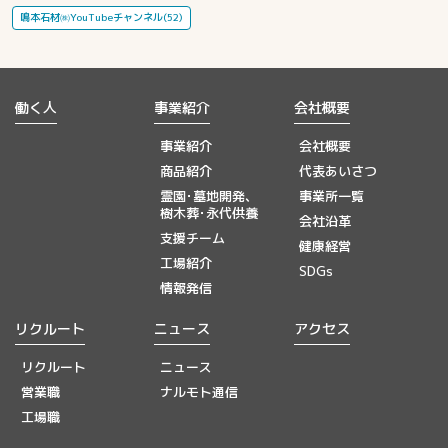
鳴本石材㈱YouTubeチャンネル(52)
働く人
事業紹介
会社概要
事業紹介
会社概要
商品紹介
代表あいさつ
霊園･墓地開発、
事業所一覧
樹木葬･永代供養
会社沿革
支援チーム
健康経営
工場紹介
SDGs
情報発信
リクルート
ニュース
アクセス
リクルート
ニュース
営業職
ナルモト通信
工場職