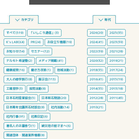
カテゴリ
年代
すべて(519)
「いしころ通信」(3)
2026(20)
2025(35)
K's LABO(4)
PR(24)
お役立ち情報(19)
2024(41)
2023(39)
お知らせ(54)
セミナー(12)
2022(39)
2021(28)
ナルモト希望塾(2)
メディア掲載(41)
2020(32)
2019(21)
健康経営(16)
働き方改革(1)
地域活動(1)
2018(35)
2017(24)
大人の修学旅行(8)
展示会(113)
2016(41)
2015(19)
工場見学(3)
採用活動(8)
2014(35)
2013(18)
日本石材産業協会(5)
日本銘石物語(20)
2012(28)
2011(43)
日本青年会議所石材部会(8)
社内活動(14)
2010(21)
社内行事(91)
社員日記(6)
著名人のお墓参り(1)
被災地の皆さまへ(6)
関連団体・関連業界情報(8)