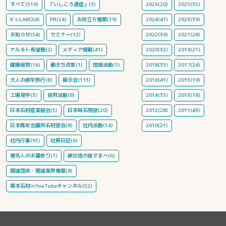
すべて(519)
「いしころ通信」(3)
2026(20)
2025(35)
K's LABO(4)
PR(24)
お役立ち情報(19)
2024(41)
2023(39)
お知らせ(54)
セミナー(12)
2022(39)
2021(28)
ナルモト希望塾(2)
メディア掲載(41)
2020(32)
2019(21)
健康経営(16)
働き方改革(1)
地域活動(1)
2018(35)
2017(24)
大人の修学旅行(8)
展示会(113)
2016(41)
2015(19)
工場見学(3)
採用活動(8)
2014(35)
2013(18)
日本石材産業協会(5)
日本銘石物語(20)
2012(28)
2011(43)
日本青年会議所石材部会(8)
社内活動(14)
2010(21)
社内行事(91)
社員日記(6)
著名人のお墓参り(1)
被災地の皆さまへ(6)
関連団体・関連業界情報(8)
鳴本石材㈱YouTubeチャンネル(52)