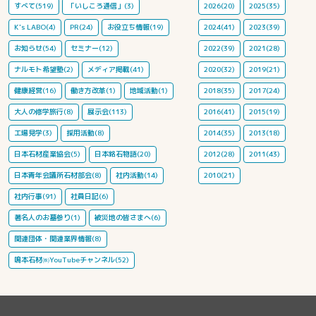
すべて(519)
「いしころ通信」(3)
2026(20)
2025(35)
K's LABO(4)
PR(24)
お役立ち情報(19)
2024(41)
2023(39)
お知らせ(54)
セミナー(12)
2022(39)
2021(28)
ナルモト希望塾(2)
メディア掲載(41)
2020(32)
2019(21)
健康経営(16)
働き方改革(1)
地域活動(1)
2018(35)
2017(24)
大人の修学旅行(8)
展示会(113)
2016(41)
2015(19)
工場見学(3)
採用活動(8)
2014(35)
2013(18)
日本石材産業協会(5)
日本銘石物語(20)
2012(28)
2011(43)
日本青年会議所石材部会(8)
社内活動(14)
2010(21)
社内行事(91)
社員日記(6)
著名人のお墓参り(1)
被災地の皆さまへ(6)
関連団体・関連業界情報(8)
鳴本石材㈱YouTubeチャンネル(52)